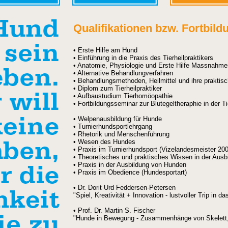
Qualifikationen bzw. Fortbild
• Erste Hilfe am Hund
• Einführung in die Praxis des Tierheilpraktikers
• Anatomie, Physiologie und Erste Hilfe Massnahme
• Alternative Behandlungverfahren
• Behandlungsmethoden, Heilmittel und ihre praktisc
• Diplom zum Tierheilpraktiker
• Aufbaustudium Tierhomöopathie
• Fortbildungsseminar zur Blutegeltheraphie in der T
• Welpenausbildung für Hunde
• Turnierhundsportlehrgang
• Rhetorik und Menschenführung
• Wesen des Hundes
• Praxis im Turnierhundsport (Vizelandesmeister 20
• Theoretisches und praktisches Wissen in der Aus
• Praxis in der Ausbildung von Hunden
• Praxis im Obedience (Hundesportart)
• Dr. Dorit Urd Feddersen-Petersen
"Spiel, Kreativität + Innovation - lustvoller Trip in
• Prof. Dr. Martin S. Fischer
"Hunde in Bewegung - Zusammenhänge von Skelett,